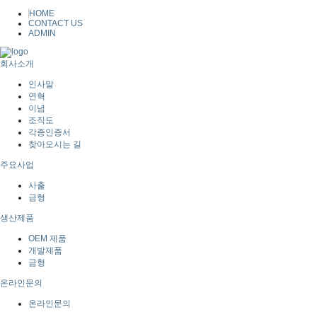
HOME
CONTACT US
ADMIN
회사소개
인사말
연혁
이념
조직도
각종인증서
찾아오시는 길
주요사업
사출
금형
생산제품
OEM 제품
개발제품
금형
온라인문의
온라인문의