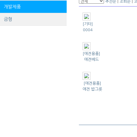
추천순
|
조회순
|
개발제품
금형
[기타]
0004
[애견용품]
애견베드
[애견용품]
애견 밥그릇